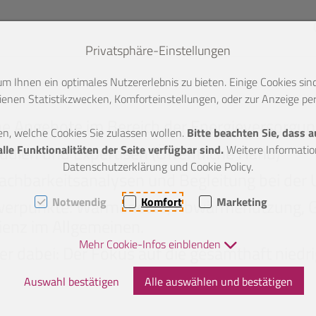
Privatsphäre-Einstellungen
 Ihnen ein optimales Nutzererlebnis zu bieten. Einige Cookies sind
enen Statistikzwecken, Komforteinstellungen, oder zur Anzeige pers
e Angebote im Bereich der Energieversorgun
en, welche Cookies Sie zulassen wollen.
Bitte beachten Sie, dass 
udien und Expertisen (Öffentliche Hand)
le Funktionalitäten der Seite verfügbar sind.
Weitere Information
Datenschutzerklärung und Cookie Policy.
chbarkeitsanalysen und Begleitung bei der 
Notwendig
Komfort
Marketing
werpunkte: Wärmenetze, Abwärmenutzung,
zienz im Allgemeinen.
Mehr Cookie-Infos einblenden
r dabei: Der Fokus auf die gesamthaft niedri
Auswahl bestätigen
Alle auswählen und bestätigen