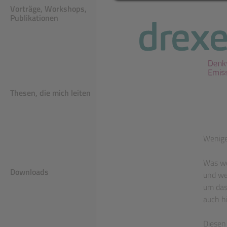
Vorträge, Workshops,
Publikationen
dien und Berichte
ls
Thesen, die mich leiten
Wenige
Was wo
Downloads
und we
um das 
auch h
Diesen 