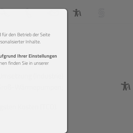
Suche
Anfahrt & Telefon
Webmail
Barrierefreiheitserklärung
Impressum
 für den Betrieb der Seite
onalisierter Inhalte.
g:
aufgrund Ihrer Einstellungen
en finden Sie in unserer
Umsetzung (Industrie)
 Groß-Wärmepumpen;
gsten Kosten (TCO).