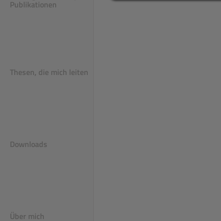
Publikationen
dien und Berichte
ls
Thesen, die mich leiten
Downloads
Über mich