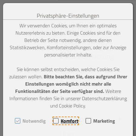
Privatsphäre-Einstellungen
Zum Inhalt springen [AK + 0]
Zum linken senkrechten Hauptmenü springen [AK + 1]
Zum Kontaktmenü (oben rechts) springen [AK + 2]
Zum Widget-Menü rechts springen [AK + 3]
Zu den Inhalten im Fußbereich springen [AK + 4]
Studien und
Wir verwenden Cookies, um Ihnen ein optimales
Expertisen
Nutzererlebnis zu bieten. Einige Cookies sind für den
Betrieb der Seite notwendig, andere dienen
Konkret: Effizienz
Statistikzwecken, Komforteinstellungen, oder zur Anzeige
und
Dekarbonisierung
personalisierter Inhalte.
Sie können selbst entscheiden, welche Cookies Sie
Vorträge,
Workshops,
zulassen wollen.
Bitte beachten Sie, dass aufgrund Ihrer
Publikationen
Einstellungen womöglich nicht mehr alle
Funktionalitäten der Seite verfügbar sind.
Weitere
Thesen, die mich
Informationen finden Sie in unserer Datenschutzerklärung
leiten
und Cookie Policy.
Downloads
Notwendig
Komfort
Marketing
Über
Studien und